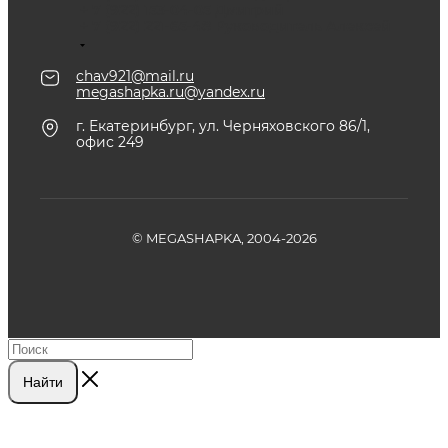
+ 7 (922) 153-04-05
Дмитрий
+ 7 (922) 221-65-48
Руководитель Алексей
chav921@mail.ru
megashapka.ru@yandex.ru
г. Екатеринбург, ул. Черняховского 86/1,
офис 249
© MEGASHAPKA, 2004-2026
Найти