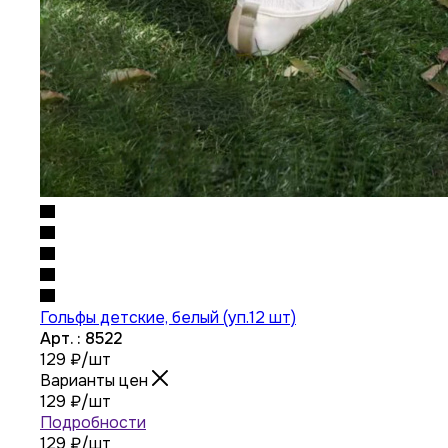
Гольфы детские, белый (уп.12 шт)
Арт. : 8522
129
₽
/шт
Варианты цен
129
₽
/шт
Подробности
129 ₽
/шт