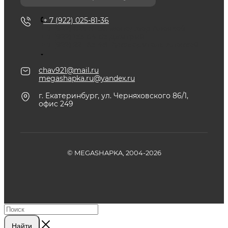
+ 7 (922) 025-81-36
+ 7 (922) 025-81-36
Менеджер Алексей
+ 7 (922) 153-04-05
Дмитрий
+ 7 (922) 221-65-48
Руководитель Алексей
chav921@mail.ru
megashapka.ru@yandex.ru
г. Екатеринбург, ул. Черняховского 86/1,
офис 249
© MEGASHAPKA, 2004-2026
Найти