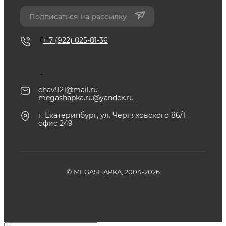
Подписаться на рассылку
+ 7 (922) 025-81-36
+ 7 (922) 025-81-36
Менеджер Алексей
+ 7 (922) 153-04-05
Дмитрий
+ 7 (922) 221-65-48
Руководитель Алексей
chav921@mail.ru
megashapka.ru@yandex.ru
г. Екатеринбург, ул. Черняховского 86/1,
офис 249
© MEGASHAPKA, 2004-2026