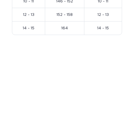
10 - 11
146 - 152
10 - 11
12 - 13
152 - 158
12 - 13
14 - 15
164
14 - 15
ДОСТАВКА ПО ВСЕЙ РОССИИ
Чтобы заказать товар, свяжитесь с нашим
менеджером по телефону +7(922)025-81-36
Подробнее