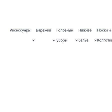
Аксессуары
Варежки
Головные
Нижнее
Носки и
уборы
белье
Колготк
Пн-Пт: 9:30-17:30
+ 7 (922) 025-81-36