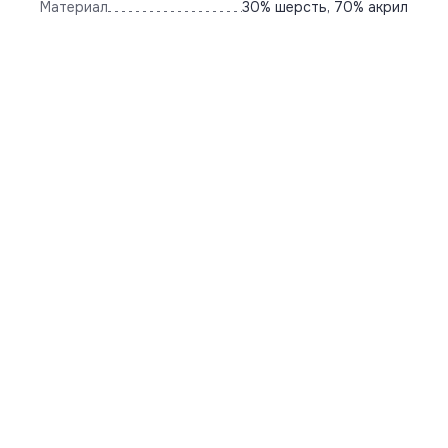
Материал
30% шерсть, 70% акрил
ДОСТАВКА ПО ВСЕЙ РОССИИ
Чтобы заказать товар, свяжитесь с нашим
менеджером по телефону +7(922)025-81-36
Подробнее