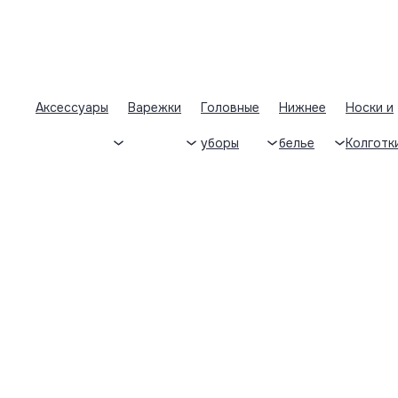
Аксессуары
Варежки
Головные
Нижнее
Носки и
уборы
белье
Колготк
Пн-Пт: 9:30-17:30
+ 7 (922) 025-81-36