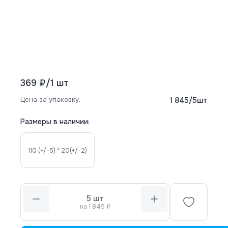
369 ₽
/
1
шт
Цена за упаковку:
1 845
/
5
шт
Размеры в наличии:
110 (+/-5) * 20(+/-2)
5
шт
на
1 845
₽